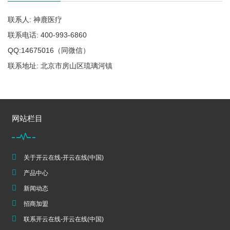
联系人: 神鹿医疗
联系电话: 400-993-6860
QQ:14675016（同微信）
联系地址: 北京市房山区琉璃河镇
网站栏目
关于开云在线-开云在线(中国)
产品中心
新闻动态
招商加盟
联系开云在线-开云在线(中国)