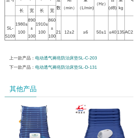
（Hz）
数
（min）
（L/min)
(dB)
kg
v
长
宽
长
宽
890
860
1980±
1910±
SL-
±
±
100
100
21
12±2
≥6
50±1
≤40
135
AC220
S109
100
100
上一款产品：
电动透气褥疮防治床垫SL-C-203
下一款产品：
电动透气褥疮防治床垫SL-D-131
其他产品