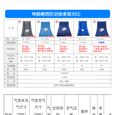
气垫未充
气垫充气
气尺寸
尺寸
气
交替周
充气流
噪
承
频率
（mm）
（mm）
型号
道
期
量
音
重
电