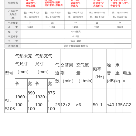
气垫未充
气垫充气
气尺寸
尺寸
气
交替周
充气流
噪
承
频率
（mm）
（mm）
型号
道
期
量
音
重
电压
（Hz）
数
（min）
（L/min)
(dB)
kg
v
长
宽
长
宽
890
875
1960±
1930±
SL-
±
±
100
100
25
12±2
≥6
50±1
≤40
135
AC220
S106
100
100