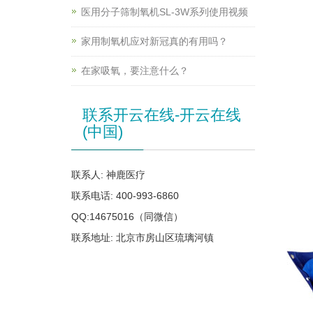
医用分子筛制氧机SL-3W系列使用视频
家用制氧机应对新冠真的有用吗？
在家吸氧，要注意什么？
联系开云在线-开云在线
(中国)
联系人: 神鹿医疗
联系电话: 400-993-6860
QQ:14675016（同微信）
联系地址: 北京市房山区琉璃河镇