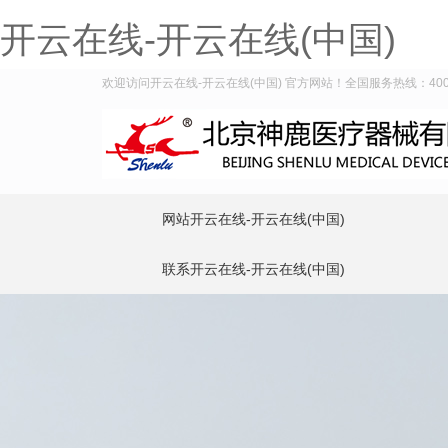
开云在线-开云在线(中国)
欢迎访问开云在线-开云在线(中国) 官方网站！全国服务热线：400-9
网站开云在线-开云在线(中国)
联系开云在线-开云在线(中国)