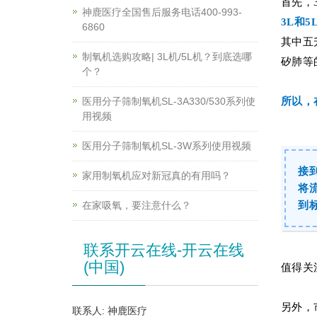
首先，
神鹿医疗全国售后服务电话400-993-
3L和
6860
其中五
制氧机选购攻略| 3L机/5L机？到底选哪
矽肺等
个？
医用分子筛制氧机SL-3A330/530系列使
所以，
用视频
医用分子筛制氧机SL-3W系列使用视频
接
家用制氧机应对新冠真的有用吗？
将
在家吸氧，要注意什么？
到
联系开云在线-开云在线
(中国)
值得关
另外，
联系人: 神鹿医疗