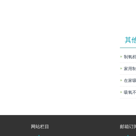
其
制氧机
家用
在家
吸氧不
网站栏目
邮箱订