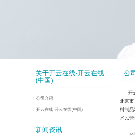
关于开云在线-开云在线
公
(中国)
开
公司介绍
北京市
开云在线-开云在线(中国)
料制品
术民营
新闻资讯
公司集