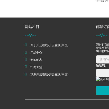
网站栏目
邮箱订
通过订阅开
关于开云在线-开云在线(中国)
您将更新开
填写你的
产品中心
新闻动态
验证码:
招商加盟
联系开云在线-开云在线(中国)