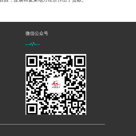
微信公众号