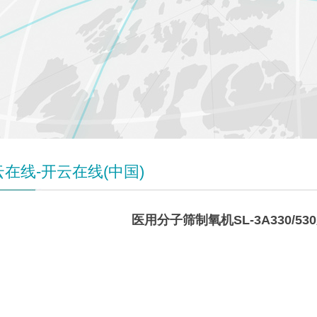
在线-开云在线(中国)
医用分子筛制氧机SL-3A330/5