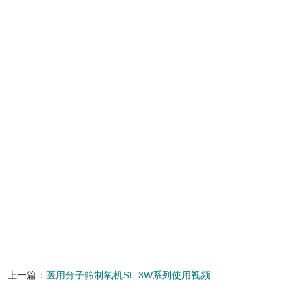
上一篇：
医用分子筛制氧机SL-3W系列使用视频