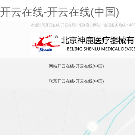
开云在线-开云在线(中国)
欢迎访问开云在线-开云在线(中国) 官方网站！全国服务热线：400-9
网站开云在线-开云在线(中国)
联系开云在线-开云在线(中国)