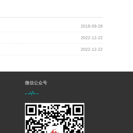
2018-09-28
2022-12-22
2022-12-22
微信公众号