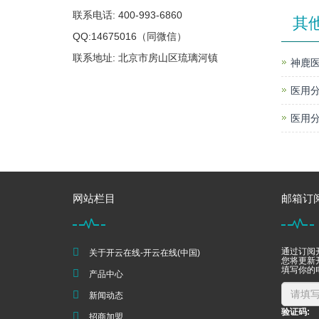
联系电话: 400-993-6860
其
QQ:14675016（同微信）
联系地址: 北京市房山区琉璃河镇
神鹿医
医用分
医用分
网站栏目
邮箱订
通过订阅开
关于开云在线-开云在线(中国)
您将更新开
填写你的
产品中心
新闻动态
验证码:
招商加盟