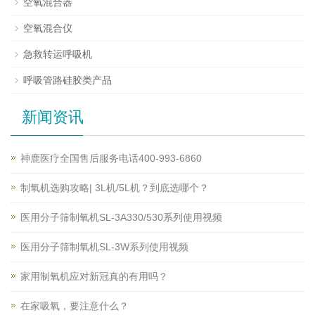
空氧混合器
空氧混合仪
急救转运呼吸机
呼吸管路硅胶类产品
新闻资讯
神鹿医疗全国售后服务电话400-993-6860
制氧机选购攻略| 3L机/5L机？到底选哪个？
医用分子筛制氧机SL-3A330/530系列使用视频
医用分子筛制氧机SL-3W系列使用视频
家用制氧机应对新冠真的有用吗？
在家吸氧，要注意什么？