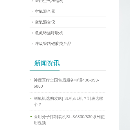
医用空气压缩机
空氧混合器
空氧混合仪
急救转运呼吸机
呼吸管路硅胶类产品
新闻资讯
神鹿医疗全国售后服务电话400-993-
6860
制氧机选购攻略| 3L机/5L机？到底选哪
个？
医用分子筛制氧机SL-3A330/530系列使
用视频