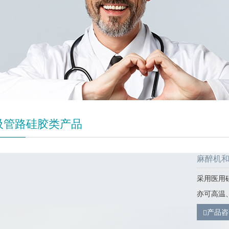
吸管路硅胶类产品
麻醉机
采用医用
亦可高温
产品咨