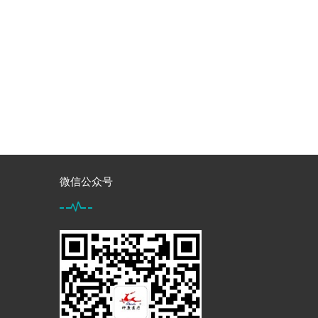
微信公众号